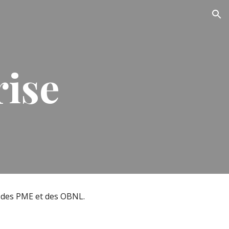
ion
rise
té des PME et des OBNL.