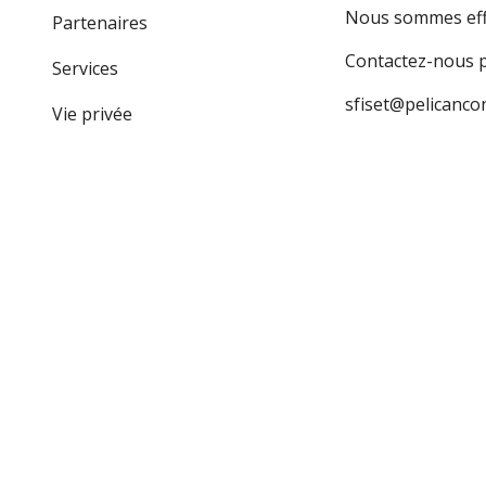
Nous sommes effi
Partenaires
Contactez-nous po
Services
s
fiset
@pelicancon
Vie privée