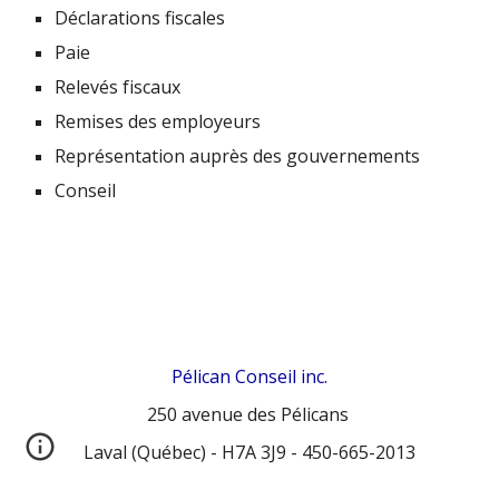
D
éclarations fiscales
Paie
Relevés
fiscaux
Remises des employeurs
Représentation auprès des gouvernements
Conseil
Pélican Conseil in
c.
250 avenue
d
es Pélicans
L
aval
(Québec) -
H7A 3J9
-
450-665-2013